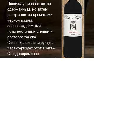
Поначалу вино остается
сдержанным, но затем
раскрывается ароматами
черной вишни,
сопровождаемыми
ноты восточных специй и
светлого табака.
Очень красивая структура
характеризует этот винтаж.
Он одновременно
мясистый, очаровательный
и очень длинный.
Вино, которое следует
сохранить в чистом стиле
великих вин Бордо.
Комментарий к
дегустации от гида Bettane
& Desseauve:
В солнечном урожае 2019
года баланс вина