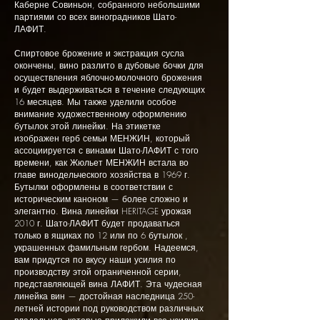
Каберне Совиньон, собранного небольшими
партиями со всех виноградников Шато-
ЛАФИТ.
Спиртовое брожение и экстракция сусла
окончены, вино разлито в дубовые бочки для
осуществления яблочно-молочного брожения
и будет выдерживаться в течение следующих
16 месяцев. Мы также уделили особое
внимание художественному оформлению
бутылок этой линейки. На этикетке
изображен герб семьи МЕНЖИН, который
ассоциируется с винами Шато-ЛАФИТ с того
времени, как Жюльет МЕНЖИН встала во
главе винодельческого хозяйства в 1969 г.
Бутылки оформлены в соответствии с
историческим каноном — более сложно и
элегантно. Вина линейки HERITAGE урожая
2010 г. Шато-ЛАФИТ будет продаваться
только в ящиках по 12 или по 6 бутылок ,
украшенных фамильным гербом. Надеемся,
вам придутся по вкусу наши усилия по
производству этой ограниченной серии,
представляющей вина ЛАФИТ. Эта чудесная
линейка вин — достойная наследница 250-
летней истории под руководством различных