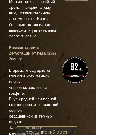
Мягкие танины и стойкий
аромат придают этому
вину исключительную
длительность. Вино с
большим потенциалом
выдержки и удивительной
элегантностью.​
Комментарий к
дегустации от гида James
Suckling:
В аромате ощущаются
глубокие ноты темной
сливы,
черной смородины и
графита.
Вкус средней или полной
насыщенности, с приятной
сочной
сердцевиной из темных
фруктов.
Танины плотные и
ТЕХНИЧЕСКИЙ ЛИСТ
мелкозернистые.