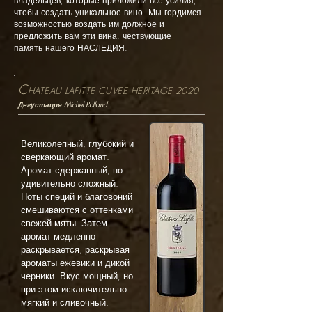
владельцев, которые приложили все усилия,
чтобы создать уникальное вино. Мы гордимся
возможностью воздать им должное и
предложить вам эти вина, чествующие
память нашего НАСЛЕДИЯ.
C
HATEAU LAFITTE CUVEE HERITAGE 2020
Дегустация Michel Rolland :
Великолепный, глубокий и
сверкающий аромат.
Аромат сдержанный, но
удивительно сложный.
Ноты специй и благовоний
смешиваются с оттенками
свежей мяты. Затем
аромат медленно
раскрывается, раскрывая
ароматы ежевики и дикой
черники. Вкус мощный, но
при этом исключительно
мягкий и сливочный.