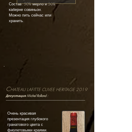
Состав: 50% мерло и 50%
каберне совиньон.
Можно пить сейчас или
хранить.
C
HATEAU LAFITTE CUVEE HERITAGE 2019
Дегустация Michel Rolland :
Очень красивая
презентация глубокого
гранатового цвета с
фиолетовыми краями.