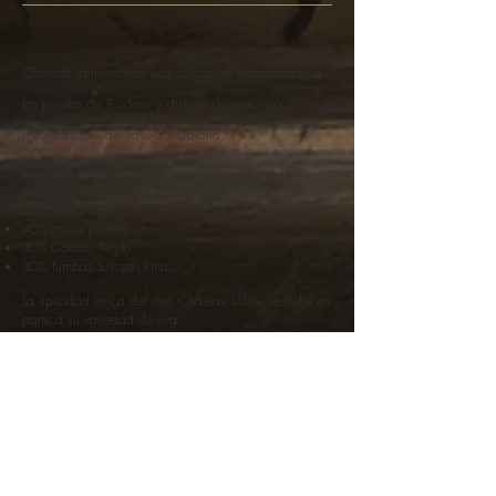
Château Lafitte ofrece una ubicación excepcional, a
las puertas de Burdeos y disfruta de una vista
impresionante del valle del Garona.
El viñedo de unas treinta hectáreas y en una sola
pieza, se beneficia de un magnífico terruño
compuesto por:
40% grava pedregosa
30% Calizas Argilo
30% Tumbas Silíceas Finas.
La tipicidad única del vino Château Lafitte se debe en
parte a su variedad de uva:
80% Merlot
20% Cabernet Sauvignon