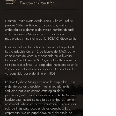
Nuestra historia...
Château Lafitte existe desde 1763. Château Lafitte
premier Côtes de Bordeaux se produce, vinifica y
embotella en el dominio del mismo nombre ubicado
en Camblanes y Meynac, por sus sucesivos
propietarios y finalmente por la SCEA Château Lafitte.
El origen del nombre Lafitte se remonta al siglo XVIII
tras la adquisición, el 12 de febrero de 1763, por un
comerciante de vinos muy conocido en la historia
local de Camblanes, el Sr. Raymond Lafitte, quien dio
su nombre a la finca. La propiedad mencionada en la
2a edición del feret muestra claramente la notoriedad
ya adquirida por el dominio en 1868.
En 1970, Juliette Mengin compró la propiedad. Esta
mujer de acción y decisión, fue inmediatamente
seducida por la ubicación estratégica de la
propiedad, así como por su vista al valle del Garona.
Realizó una intensa campaña de siembra así como
un colosal trabajo en la reconstrucción de una nueva
sala de tinas para acoger futuras cosechas. Esta
empresaria tuvo un papel clave en el desarrollo de