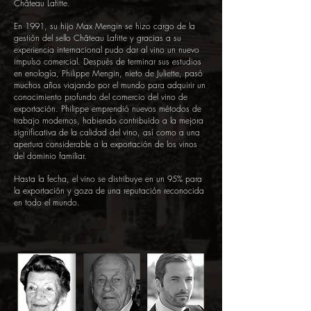
Château Lafitte.
En 1991, su hijo Max Mengin se hizo cargo de la
gestión del sello Château Lafitte y gracias a su
experiencia internacional pudo dar al vino un nuevo
impulso comercial. Después de terminar sus estudios
en enología, Philippe Mengin, nieto de Juliette, pasó
muchos años viajando por el mundo para adquirir un
conocimiento profundo del comercio del vino de
exportación. Philippe emprendió nuevos métodos de
trabajo modernos, habiendo contribuido a la mejora
significativa de la calidad del vino, así como a una
apertura considerable a la exportación de los vinos
del dominio familiar.
Hasta la fecha, el vino se distribuye en un 95% para
la exportación y goza de una reputación reconocida
en todo el mundo.